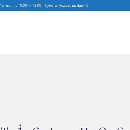
'ятниця: с 10.00 — 18.00 | Субота, Неділя: вихідний
тісь по