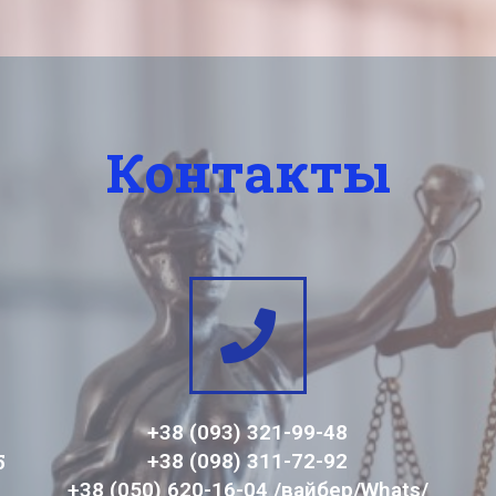
Контакты
+38 (093) 321-99-48
5
+38 (098) 311-72-92
+38 (050) 620-16-04 /вайбер/Whats/