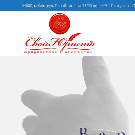
04080, м.Київ ,вул. Почайнинська 53/55 офіс №9 | Понеділок - П
Вар