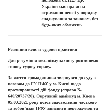
положень ст.1227 ЦК
України має право на
отримання пенсії у порядку
спадкування за законом, без
будь-яких обмежень
Реальний кейс із судової практики
Для розуміння механізму захисту розглянемо
типову судову справу.
За життя громадянинка звернувся до суду з
позовом до ГУ ПФУ у м. Києві щодо
протиправності дій фонду (справа №
640/20737/20). Окружний адмінсуд м. Києва
05.03.2021 року позов задовольнив частково
та зобов’язав ПФУ здійснити перерахунок та