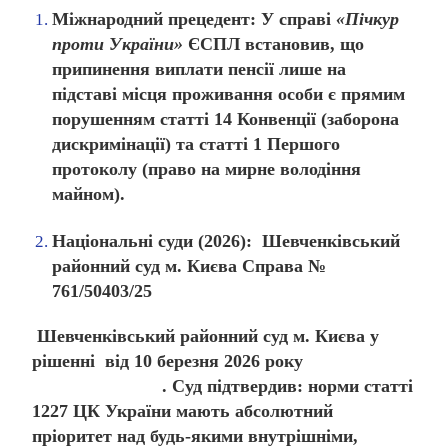
Міжнародний прецедент:
У справі
«Пічкур
проти України»
ЄСПЛ встановив, що
припинення виплати пенсії лише на
підставі місця проживання особи є прямим
порушенням статті 14 Конвенції (заборона
дискримінації) та статті 1 Першого
протоколу (право на мирне володіння
майном).
Національні суди (2026):
Шевченківський
районний суд м. Києва Справа №
761/50403/25
Шевченківський районний суд м. Києва у
рішенні від 10 березня 2026 року
. Суд підтвердив: норми статті
1227 ЦК України мають абсолютний
пріоритет над будь-якими внутрішніми,