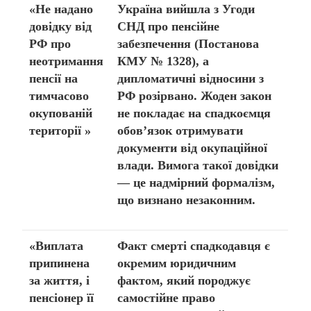
«Не надано
Україна вийшла з Угоди
довідку від
СНД про пенсійне
РФ про
забезпечення (Постанова
неотримання
КМУ № 1328), а
пенсії на
дипломатичні відносини з
тимчасово
РФ розірвано. Жоден закон
окупованій
не покладає на спадкоємця
території »
обов’язок отримувати
документи від окупаційної
влади. Вимога такої довідки
— це надмірний формалізм,
що визнано незаконним.
«Виплата
Факт смерті спадкодавця є
припинена
окремим юридичним
за життя, і
фактом, який породжує
пенсіонер її
самостійне право