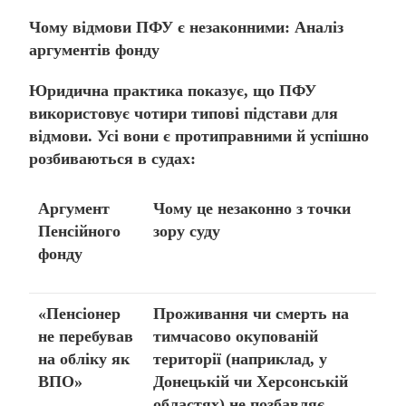
Чому відмови ПФУ є незаконними: Аналіз
аргументів фонду
Юридична практика показує, що ПФУ
використовує чотири типові підстави для
відмови. Усі вони є протиправними й успішно
розбиваються в судах:
Аргумент
Чому це незаконно з точки
Пенсійного
зору суду
фонду
«Пенсіонер
Проживання чи смерть на
не перебував
тимчасово окупованій
на обліку як
території (наприклад, у
ВПО»
Донецькій чи Херсонській
областях) не позбавляє