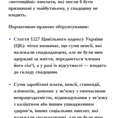
«потенційні» виплати, які могли б бути
призначені у майбутньому, у спадщину не
входить.
Нормативно-правове обґрунтування:
Стаття 1227 Цивільного кодексу України
(ЦК):
чітко визначає, що суми пенсії, які
належали спадкодавцеві, але не були ним
одержані за життя, передаються членам
його сім’ї, а у разі їх відсутності — входять
до складу спадщини.
Суми заробітної плати, пенсії, стипендії,
аліментів, допомог у зв’язку з тимчасовою
непрацездатністю, відшкодування у зв’язку
з каліцтвом або іншим ушкодженням
здоров’я, інших соціальних виплат, які
належали спадкодавцеві, але не були ним