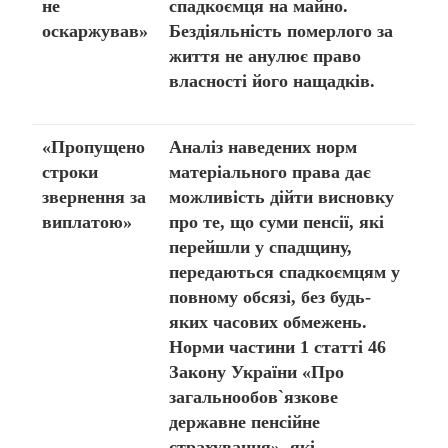
не
спадкоємця на майно.
оскаржував»
Бездіяльність померлого за
життя не анулює право
власності його нащадків.
«Пропущено
Аналіз наведених норм
строки
матеріального права дає
звернення за
можливість дійти висновку
виплатою»
про те, що суми пенсії, які
перейшли у спадщину,
передаються спадкоємцям у
повному обсязі, без будь-
яких часових обмежень.
Норми частини 1 статті 46
Закону України «Про
загальнообов`язкове
державне пенсійне
страхування», які