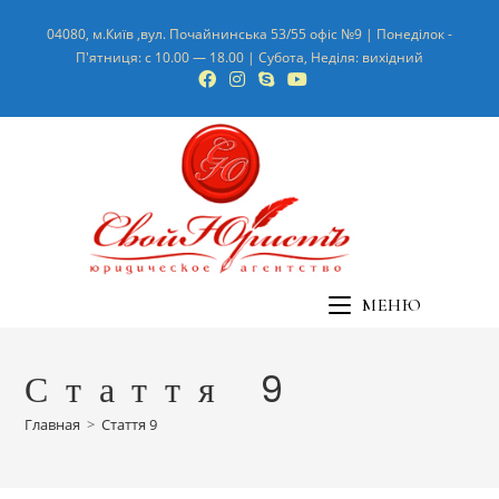
04080, м.Київ ,вул. Почайнинська 53/55 офіс №9 | Понеділок -
П'ятниця: с 10.00 — 18.00 | Субота, Неділя: вихідний
МЕНЮ
Стаття 9
Главная
>
Стаття 9