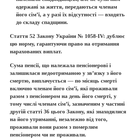
одержані за життя, передаються членам
його сім’ї, а у разі їх відсутності — входять
до складу спадщини.
Стаття 52 Закону України № 1058-IV:
дублює
цю норму, гарантуючи право на отримання
нарахованих виплат.
Сума пенсії, що належала пенсіонерові і
залишилася недоотриманою у зв’язку з його
смертю, виплачується — по місяць смерті
включно членам його сім’ї, які проживали
разом з пенсіонером на день його смерті, у
тому числі членам сім’ї, зазначеним у
частині
другій
статті 36 цього Закону, які знаходилися
на його утриманні, незалежно від того,
проживали вони разом з померлим
пенсіонером чи не проживали.