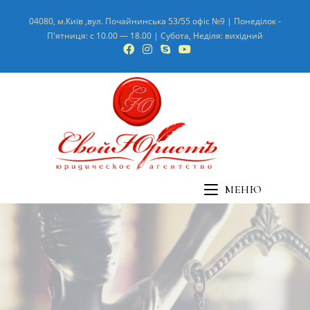
04080, м.Київ ,вул. Почайнинська 53/55 офіс №9 | Понеділок -
П'ятниця: с 10.00 — 18.00 | Субота, Неділя: вихідний
МЕНЮ