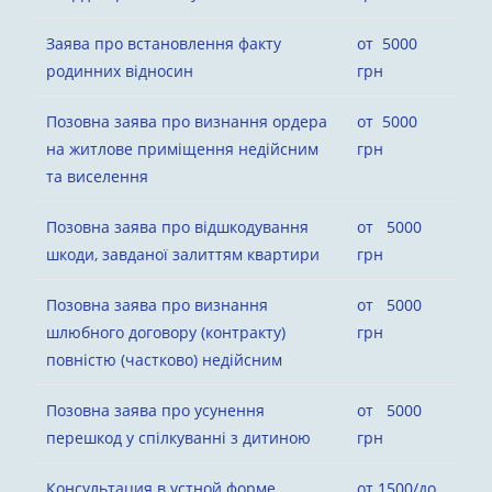
Заява про встановлення факту
от 5000
родинних відносин
грн
Позовна заява про визнання ордера
от 5000
на житлове приміщення недійсним
грн
та виселення
Позовна заява про відшкодування
от 5000
шкоди, завданої залиттям квартири
грн
Позовна заява про визнання
от 5000
шлюбного договору (контракту)
грн
повністю (частково) недійсним
Позовна заява про усунення
от 5000
перешкод у спілкуванні з дитиною
грн
Консультация в устной форме
от 1500/до