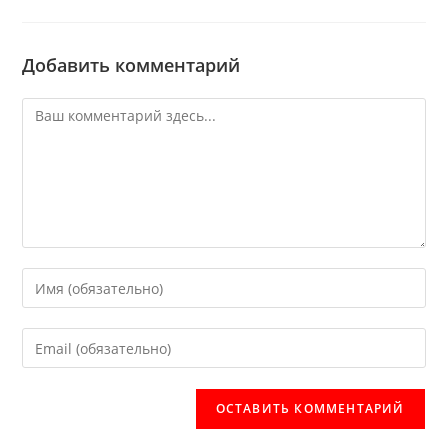
Добавить комментарий
Комментарий
Введите
свое
имя
Введите
или
свой
имя
email-
пользователя,
адрес,
чтобы
чтобы