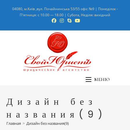
Перейти
04080, м.Київ ,вул. Почайнинська 53/55 офіс №9 | Понеділок -
к
П'ятниця: с 10.00 — 18.00 | Субота, Неділя: вихідний
содержимому
МЕНЮ
Дизайн без
названия(9)
Главная
>
Дизайн без названия(9)