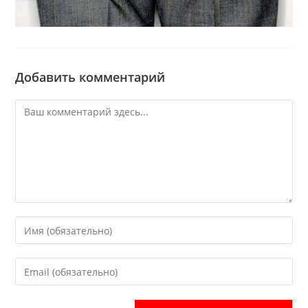
Добавить комментарий
Комментарий
Введите
свое
имя
Введите
или
свой
имя
email-