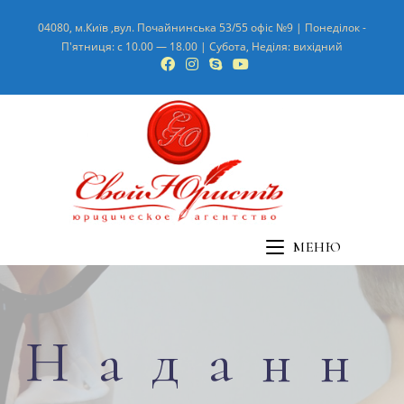
04080, м.Київ ,вул. Почайнинська 53/55 офіс №9 | Понеділок -
П'ятниця: с 10.00 — 18.00 | Субота, Неділя: вихідний
МЕНЮ
Наданн