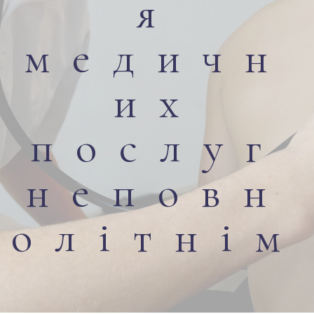
я
медичн
их
послуг
неповн
олітнім