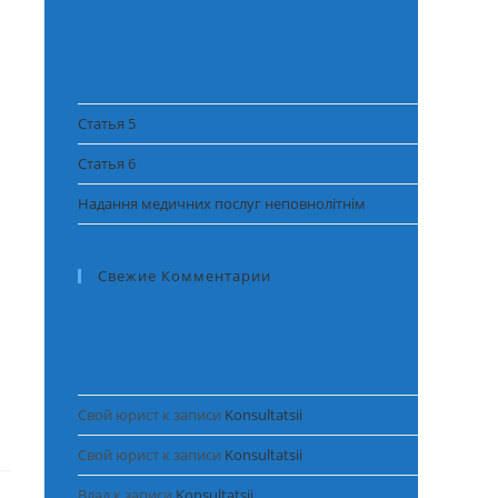
закрыть
панель
поиска.
Статья 5
Статья 6
Надання медичних послуг неповнолітнім
Свежие Комментарии
Свой юрист
к записи
Konsultatsii
Свой юрист
к записи
Konsultatsii
Влад
к записи
Konsultatsii