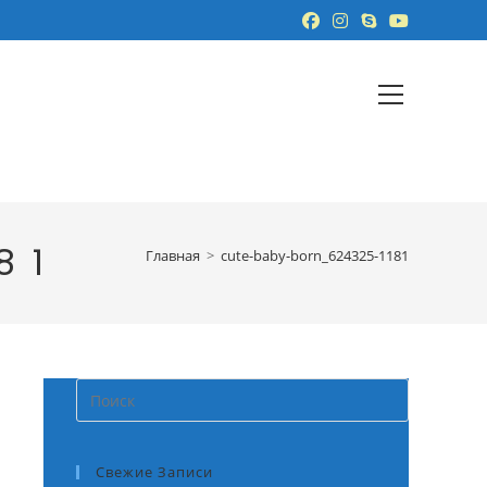
Главное
меню
81
Главная
>
cute-baby-born_624325-1181
Нажмите
клавишу
Escape,
Свежие Записи
чтобы