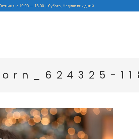
'ятниця: с 10.00 — 18.00 | Субота, Неділя: вихідний
orn_624325-11